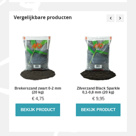
Vergelijkbare producten
0
Brekerszand zwart 0-2 mm
Zilverzand Black Sparkle
(20 kg)
0,1-0,8 mm (20 kg)
€
4,75
€
9,95
BEKIJK PRODUCT
BEKIJK PRODUCT