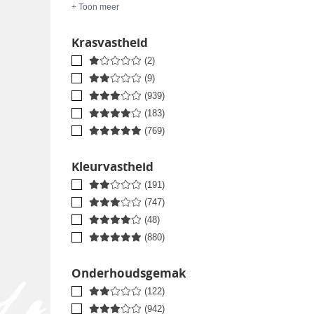
+ Toon meer
Krasvastheid
(2)
(9)
(939)
(183)
(769)
Kleurvastheid
(191)
(747)
(48)
(880)
Onderhoudsgemak
(122)
(942)