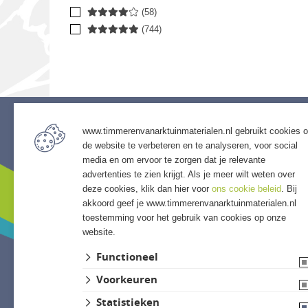
(58)
(744)
www.timmerenvanarktuinmaterialen.nl gebruikt cookies 
Service
de website te verbeteren en te analyseren, voor social
Assort
media en om ervoor te zorgen dat je relevante
• Openingstijden
• Bestra
advertenties te zien krijgt. Als je meer wilt weten over
• Algemene voorwaarden
• Grind &
deze cookies, klik dan hier voor
ons cookie beleid
. Bij
• Klantenservice
• Tuinho
akkoord geef je www.timmerenvanarktuinmaterialen.nl
toestemming voor het gebruik van cookies op onze
• Privacyverklaring
• Tuinhu
website.
• Over GSB
• Verlich
• Andere GSB-vestigingen
• Access
Functioneel
• Afwer
Voorkeuren
Statistieken