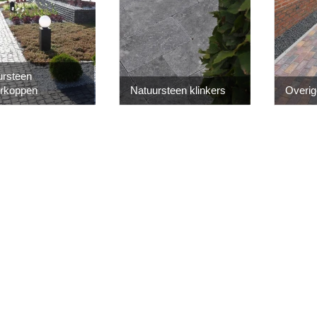
ursteen
erkoppen
Natuursteen klinkers
Overig