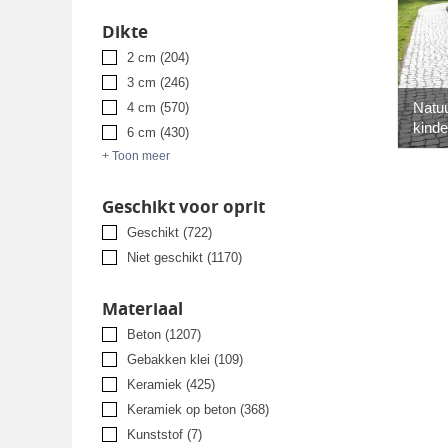
Dikte
2 cm
(204)
3 cm
(246)
Natu
4 cm
(570)
kind
6 cm
(430)
+ Toon meer
Geschikt voor oprit
Geschikt
(722)
Niet geschikt
(1170)
Materiaal
Beton
(1207)
Gebakken klei
(109)
Keramiek
(425)
Keramiek op beton
(368)
Kunststof
(7)