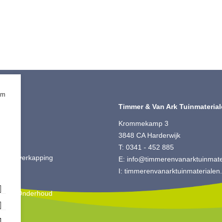
om
iment
Timmer & Van Ark Tuinmateria
ting
Krommekamp 3
 Split
3848 CA Harderwijk
ut
T: 0341 - 452 885
is & Overkapping
E:
info@timmerenvanarktuinmater
ting
I:
timmerenvanarktuinmaterialen.
oires
king & Onderhoud