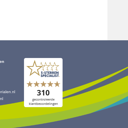
len
ialen.nl
nl