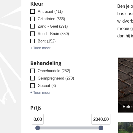
Kleur
Ben je o
Antraciet
(411)
basisass
Grijstinten
(565)
wildver
Zand - Geel
(291)
mooie ge
Rood - Bruin
(350)
dan hij i
Bont
(152)
+ Toon meer
Behandeling
Onbehandeld
(252)
Geïmpregneerd
(270)
Gecoat
(3)
+ Toon meer
Beton
Prijs
0.00
2040.00