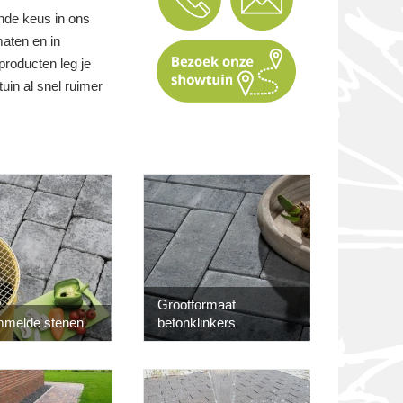
ende keus in ons
maten en in
producten leg je
uin al snel ruimer
Grootformaat
mmelde stenen
betonklinkers