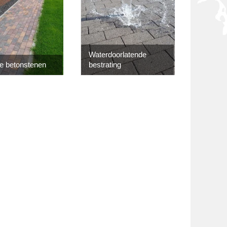
Waterdoorlatende
e betonstenen
bestrating