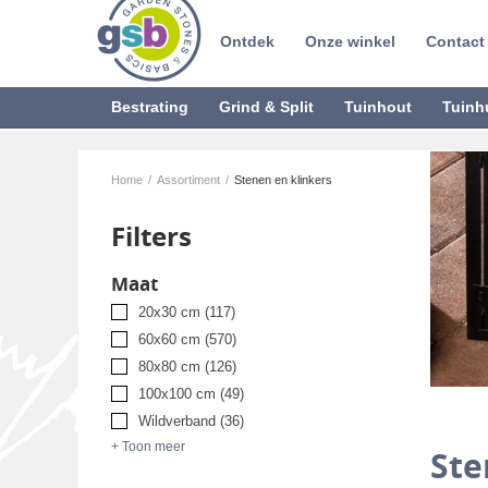
Ontdek
Onze winkel
Contact
Bestrating
Grind & Split
Tuinhout
Tuinh
Home
/
Assortiment
/
Stenen en klinkers
Filters
Maat
20x30 cm
(117)
60x60 cm
(570)
80x80 cm
(126)
100x100 cm
(49)
Wildverband
(36)
+ Toon meer
Ste