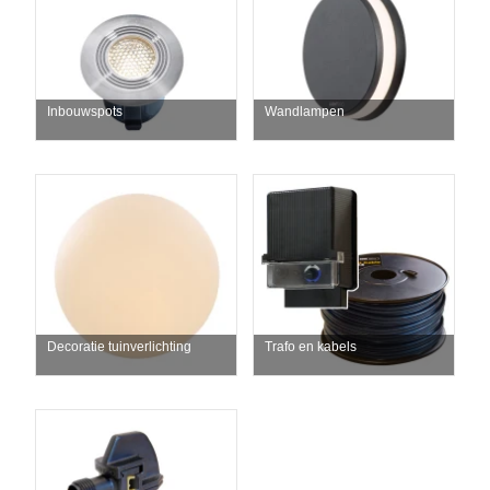
Inbouwspots
Wandlampen
Decoratie tuinverlichting
Trafo en kabels