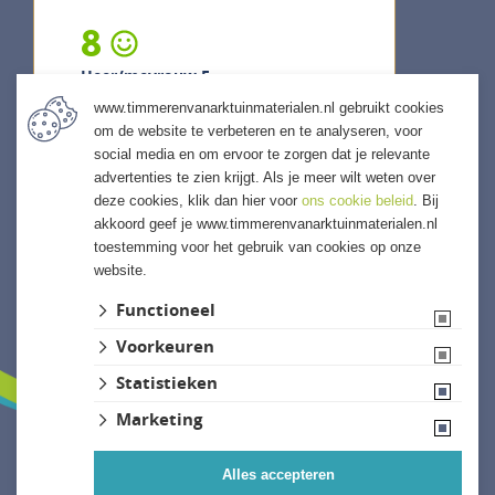
8
Heer/mevrouw F...
www.timmerenvanarktuinmaterialen.nl gebruikt cookies
4 augustus 2026
om de website te verbeteren en te analyseren, voor
previous
next
social media en om ervoor te zorgen dat je relevante
"Goed geholpen en goed advies
advertenties te zien krijgt. Als je meer wilt weten over
gehad van Sharief"
deze cookies, klik dan hier voor
ons cookie beleid
. Bij
akkoord geef je www.timmerenvanarktuinmaterialen.nl
toestemming voor het gebruik van cookies op onze
website.
ALLE ERVARINGEN
Functioneel
Voorkeuren
Statistieken
Marketing
Alles accepteren