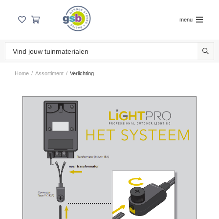
menu
Home
/
Assortiment
/
Verlichting