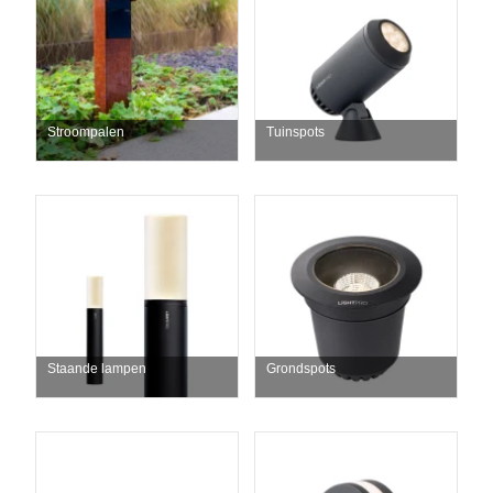
Stroompalen
Tuinspots
Staande lampen
Grondspots