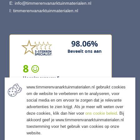
E:
info@timmerenvanarktuinmaterialen.nl
I:
timmerenvanarktuinmaterialen.nl
98.06%
Beveelt ons aan
8
Heer/mevrouw F...
www.timmerenvanarktuinmaterialen.nl gebruikt cookies
4 augustus 2026
om de website te verbeteren en te analyseren, voor
previous
next
social media en om ervoor te zorgen dat je relevante
"Goed geholpen en goed advies
advertenties te zien krijgt. Als je meer wilt weten over
gehad van Sharief"
deze cookies, klik dan hier voor
ons cookie beleid
. Bij
akkoord geef je www.timmerenvanarktuinmaterialen.nl
toestemming voor het gebruik van cookies op onze
website.