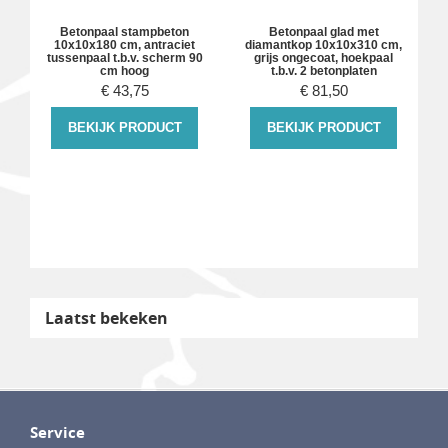
Betonpaal stampbeton
Betonpaal glad met
,
10x10x180 cm, antraciet
diamantkop 10x10x310 cm,
tussenpaal t.b.v. scherm 90
grijs ongecoat, hoekpaal
cm hoog
t.b.v. 2 betonplaten
€
43,75
€
81,50
BEKIJK PRODUCT
BEKIJK PRODUCT
Laatst bekeken
Service