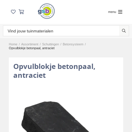
menu
Home
/
Assortiment
/
Schuttingen
/
Betonsysteem
/
Opvulblokje betonpaal, antraciet
Opvulblokje betonpaal,
antraciet