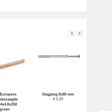
Europees
Slagplug 8x80 mm
Tuindeu
€
0,29
jnbezaagde
frame, 1
.4x4.8x250
cpl. me
 groen
g