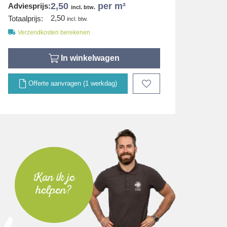
2,50
per m²
Adviesprijs:
incl. btw.
2,50
Totaalprijs:
incl. btw.
Verzendkosten berekenen
In winkelwagen
Offerte aanvragen (1 werkdag)
Kan ik je
helpen?