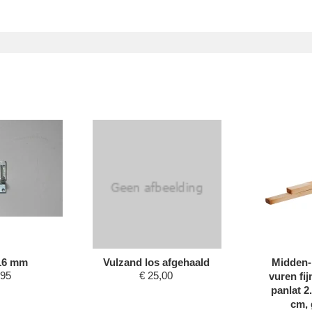
16 mm
Vulzand los afgehaald
Midden-
,95
€
25,00
vuren fi
panlat 2
cm,