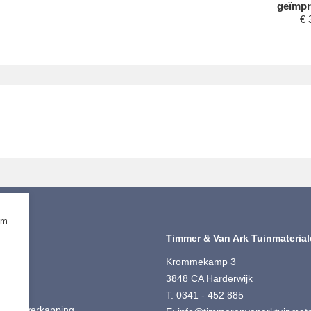
geïmpr
€
om
iment
Timmer & Van Ark Tuinmateria
ting
Krommekamp 3
 Split
3848 CA Harderwijk
ut
T: 0341 - 452 885
is & Overkapping