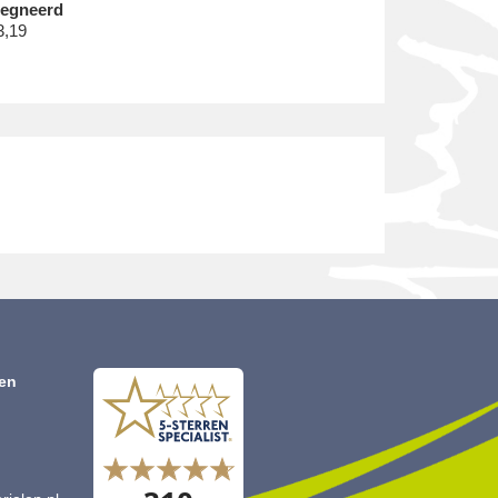
€
egneerd
3,19
len