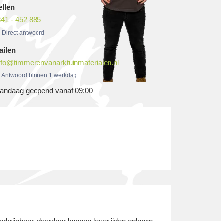
ellen
41 - 452 885
Direct antwoord
ailen
nfo@timmerenvanarktuinmaterialen.nl
Antwoord binnen 1 werkdag
andaag geopend vanaf 09:00
erkrijgbaar, daardoor kunnen levertijden oplopen,