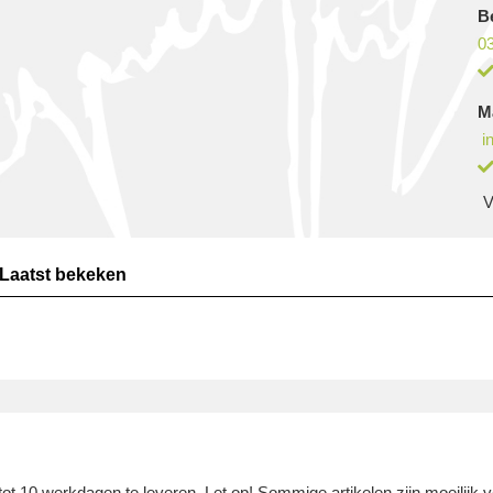
B
03
M
i
V
Laatst bekeken
ot 10 werkdagen te leveren. Let op! Sommige artikelen zijn moeilijk v