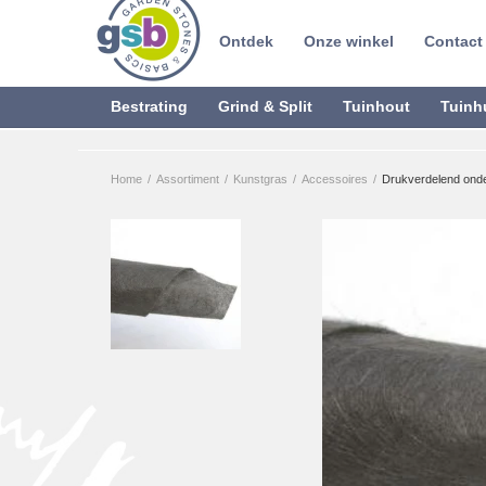
Ontdek
Onze winkel
Contact
Bestrating
Grind & Split
Tuinhout
Tuinh
Home
/
Assortiment
/
Kunstgras
/
Accessoires
/
Drukverdelend onde