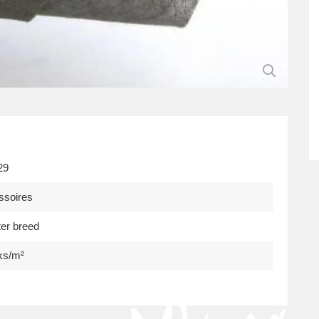
29
ssoires
er breed
ks/m²