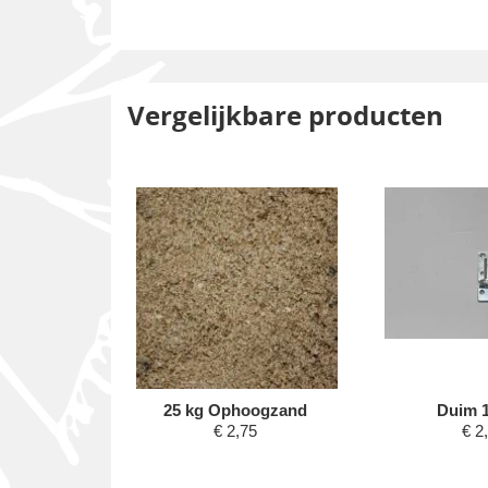
Vergelijkbare producten
one
25 kg Ophoogzand
Duim 
3,85
€
2,75
€
2