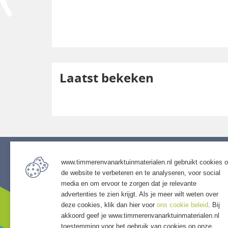
Laatst bekeken
www.timmerenvanarktuinmaterialen.nl gebruikt cookies 
Service
de website te verbeteren en te analyseren, voor social
Assort
media en om ervoor te zorgen dat je relevante
• Openingstijden
• Bestra
advertenties te zien krijgt. Als je meer wilt weten over
• Algemene voorwaarden
• Grind &
deze cookies, klik dan hier voor
ons cookie beleid
. Bij
• Klantenservice
• Tuinho
akkoord geef je www.timmerenvanarktuinmaterialen.nl
toestemming voor het gebruik van cookies op onze
• Privacyverklaring
• Tuinhu